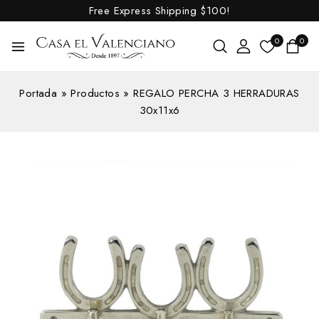
Free Express Shipping
$100!
0
0
Portada
»
Productos
»
REGALO PERCHA 3 HERRADURAS
30x11x6