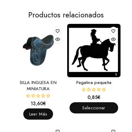
Productos relacionados
SILLA INGLESA EN
Pegatina pequeña
MINIATURA
0,85
€
0
fuera
13,60
€
0
de
Seleccionar
fuera
5
de
Leer Más
Opciones
5