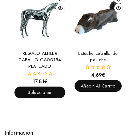
REGALO ALFILER
Estuche caballo de
CABALLO GA00154
peluche
PLATEADO
4,69
€
0
fuera
17,81
€
0
de
Añadir Al Carrito
fuera
5
de
Seleccionar
5
Opciones
Información