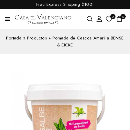
Free Express Shipping
$100!
0
0
Portada
»
Productos
»
Pomada de Cascos Amarilla BENSE
& EICKE