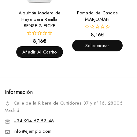
Alquitrán Madera de
Pomada de Cascos
Haya para Ranilla
MARJOMAN
BENSE & EICKE
8,16
€
0
fuera
8,16
€
0
de
Seleccionar
fuera
5
de
Añadir Al Carrito
Opciones
5
Información
Calle de la Ribera de Curtidores 37 y nº 16, 28005
Madrid
+34 914 67 53 46
info@ejemplo.com