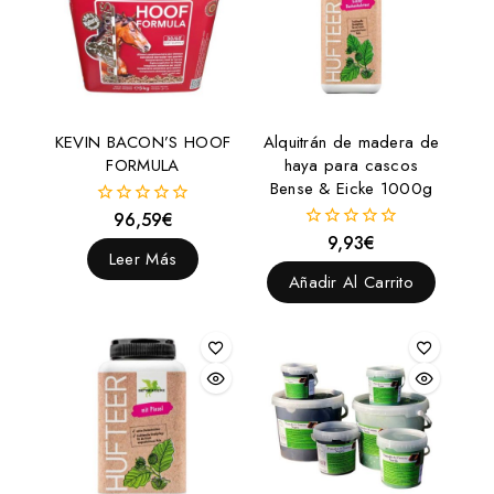
KEVIN BACON’S HOOF
Alquitrán de madera de
FORMULA
haya para cascos
Bense & Eicke 1000g
96,59
€
0
fuera
9,93
€
0
de
Leer Más
fuera
5
de
Añadir Al Carrito
5