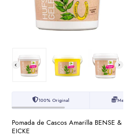
100% Original
Mejor P
Pomada de Cascos Amarilla BENSE &
EICKE