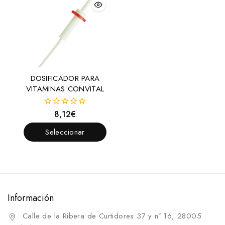
DOSIFICADOR PARA
VITAMINAS CONVITAL
8,12
€
0
fuera
de
Seleccionar
5
Opciones
Información
Calle de la Ribera de Curtidores 37 y nº 16, 28005