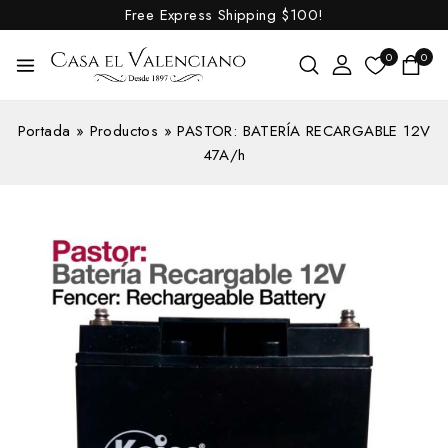
Free Express Shipping
$100!
0
0
Portada
»
Productos
»
PASTOR: BATERÍA RECARGABLE 12V
47A/h