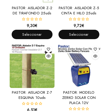
PASTOR: AISLADOR Z-2
PASTOR: AISLADOR Z-5
DE TIRAFONDO 25uds
CINTA E HILO 25uds
9,30
€
9,72
€
0
0
fuera
fuera
de
de
Seleccionar
Seleccionar
5
5
Opciones
Opciones
PASTOR: AISLADOR Z-7
PASTOR: MODELO
ESQUINA 10uds
ZERKO SOLAR CON
PLACA 12V
6,51
€
0