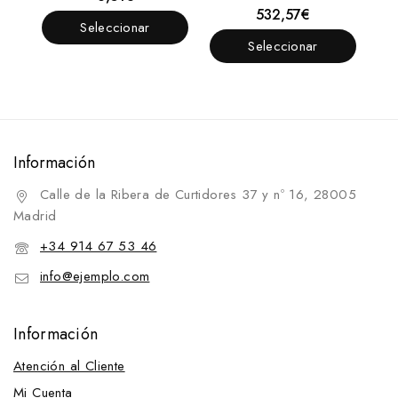
fuera
532,57
€
0
de
Seleccionar
fuera
5
de
Seleccionar
Opciones
5
Opciones
Información
Calle de la Ribera de Curtidores 37 y nº 16, 28005
Madrid
+34 914 67 53 46
info@ejemplo.com
Información
Atención al Cliente
Mi Cuenta