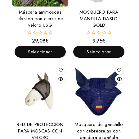
Máscara antimoscas
MOSQUERO PARA
elástica con cierre de
MANTILLA DASLO
velcro USG
GOLD
29,08
€
9,75
€
0
0
fuera
fuera
de
de
Seleccionar
Seleccionar
5
5
Opciones
Opciones
RED DE PROTECCIÓN
Mosquero de ganchillo
PARA MOSCAS CON
con cubreorejas con
VELCRO
bandera española