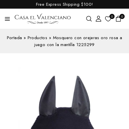
Free Express Shipping
$100!
0
0
Portada
»
Productos
»
Mosquero con orejeras oro rosa a
juego con la mantilla 1225299