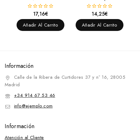
17,16
€
14,25
€
0
0
fuera
fuera
de
de
Añadir Al Carrito
Añadir Al Carrito
5
5
Información
Calle de la Ribera de Curtidores 37 y nº 16, 28005
Madrid
+34 914 67 53 46
info@ejemplo.com
Información
Atención al Cliente