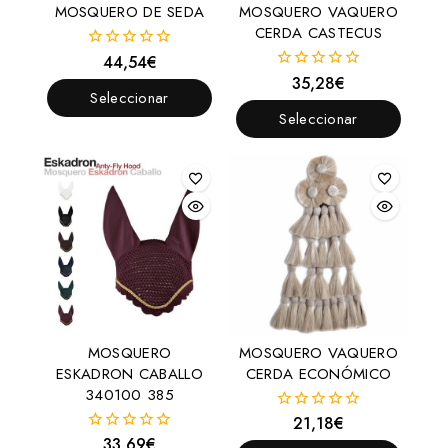
MOSQUERO DE SEDA
MOSQUERO VAQUERO
CERDA CASTECUS
44,54
€
0
fuera
35,28
€
0
de
Seleccionar
fuera
5
de
Seleccionar
Opciones
5
Opciones
MOSQUERO
MOSQUERO VAQUERO
ESKADRON CABALLO
CERDA ECONÓMICO
340100 385
21,18
€
0
fuera
33,69
€
0