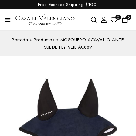
Free Express Shipping
$100!
0
0
Portada
»
Productos
»
MOSQUERO ACAVALLO ANTE
SUEDE FLY VEIL AC889