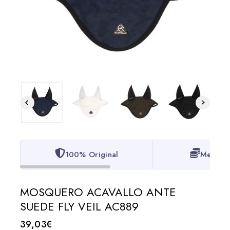
100% Original
Mejor P
MOSQUERO ACAVALLO ANTE
SUEDE FLY VEIL AC889
39,03
€