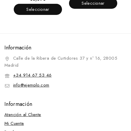
de
Seleccionar
fuera
5
de
Seleccionar
Opciones
5
Opciones
Información
Calle de la Ribera de Curtidores 37 y nº 16, 28005
Madrid
+34 914 67 53 46
info@ejemplo.com
Información
Atención al Cliente
Mi Cuenta