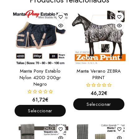
Manta Pony Establo
Manta Verano ZEBRA
Nylon 420D 200gr
PRINT
Negro
46,32
€
0
fuera
61,72
€
0
de
Seleccionar
fuera
5
de
Seleccionar
Opciones
5
Opciones