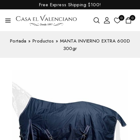
Free Express Shipping
$100!
0
0
Portada
»
Productos
»
MANTA INVIERNO EXTRA 600D
300gr