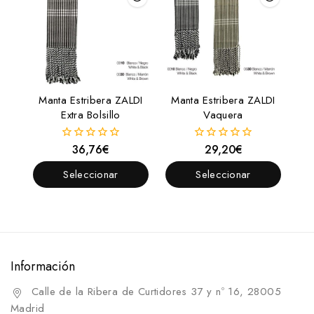
Manta Estribera ZALDI
Manta Estribera ZALDI
Extra Bolsillo
Vaquera
36,76
€
29,20
€
0
0
fuera
fuera
de
de
Seleccionar
Seleccionar
5
5
Opciones
Opciones
Información
Calle de la Ribera de Curtidores 37 y nº 16, 28005
Madrid