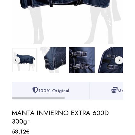
100% Original
Mejor P
MANTA INVIERNO EXTRA 600D
300gr
58,12
€