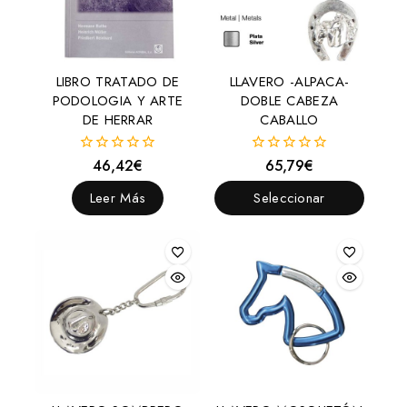
LIBRO TRATADO DE
LLAVERO -ALPACA-
PODOLOGIA Y ARTE
DOBLE CABEZA
DE HERRAR
CABALLO
46,42
€
65,79
€
0
0
fuera
fuera
de
de
Leer Más
Seleccionar
5
5
Opciones