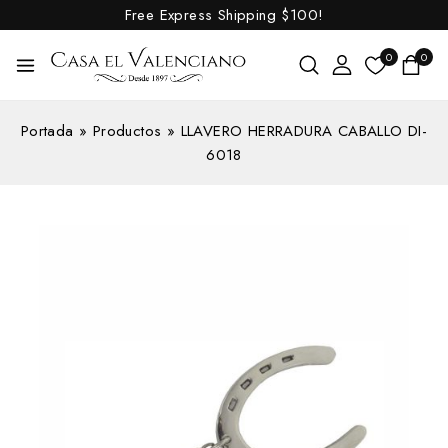
Free Express Shipping
$100!
0
0
Portada
»
Productos
»
LLAVERO HERRADURA CABALLO DI-
6018