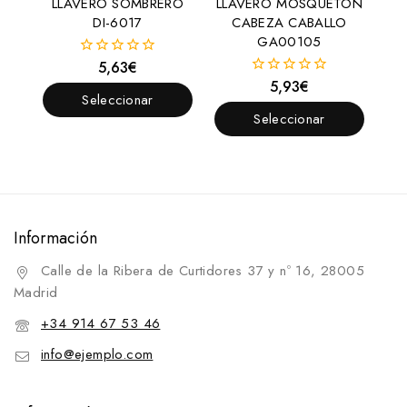
LLAVERO SOMBRERO
LLAVERO MOSQUETÓN
DI-6017
CABEZA CABALLO
GA00105
5,63
€
0
fuera
5,93
€
0
de
Seleccionar
fuera
5
de
Seleccionar
Opciones
5
Opciones
Información
Calle de la Ribera de Curtidores 37 y nº 16, 28005
Madrid
+34 914 67 53 46
info@ejemplo.com