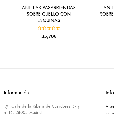
ANILLAS PASARRIENDAS
ANI
SOBRE CUELLO CON
SOBRE
ESQUINAS
0
35,70
€
fuera
de
5
Información
Inf
Calle de la Ribera de Curtidores 37 y
Aten
nº 16, 28005 Madrid