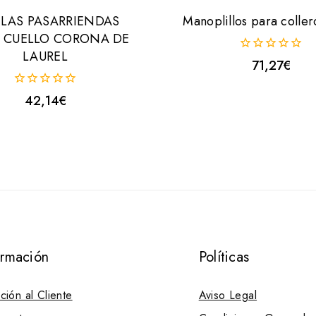
LLAS PASARRIENDAS
Manoplillos para coller
 CUELLO CORONA DE
LAUREL
0
71,27
€
fuera
de
0
42,14
€
5
fuera
de
5
ormación
Políticas
ción al Cliente
Aviso Legal