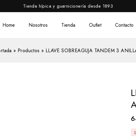
Tienda hípica y guarnicionería desde 1893
Home
Nosotros
Tienda
Outlet
Contacto
rtada
»
Productos
»
LLAVE SOBREAGUJA TANDEM 3 ANILL
L
A
6
S