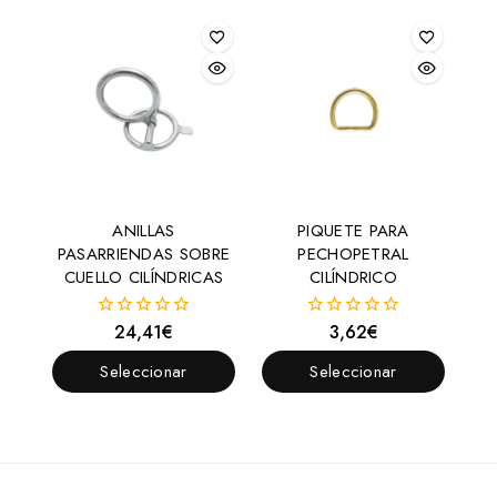
Opciones
ANILLAS
PIQUETE PARA
PASARRIENDAS SOBRE
PECHOPETRAL
CUELLO CILÍNDRICAS
CILÍNDRICO
24,41
€
3,62
€
0
0
fuera
fuera
de
de
Seleccionar
Seleccionar
5
5
Opciones
Opciones