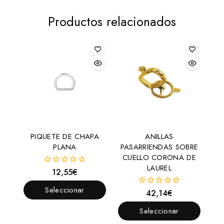
Productos relacionados
PIQUETE DE CHAPA
ANILLAS
PLANA
PASARRIENDAS SOBRE
CUELLO CORONA DE
LAUREL
12,55
€
0
fuera
de
Seleccionar
42,14
€
0
5
fuera
Opciones
de
Seleccionar
5