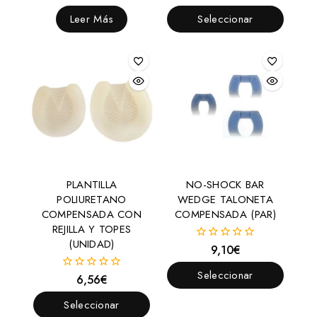
fuera
fuera
de
de
Leer Más
Seleccionar
5
5
Opciones
PLANTILLA
NO-SHOCK BAR
POLIURETANO
WEDGE TALONETA
COMPENSADA CON
COMPENSADA (PAR)
REJILLA Y TOPES
(UNIDAD)
9,10
€
0
fuera
de
Seleccionar
6,56
€
0
5
fuera
Opciones
de
Seleccionar
5