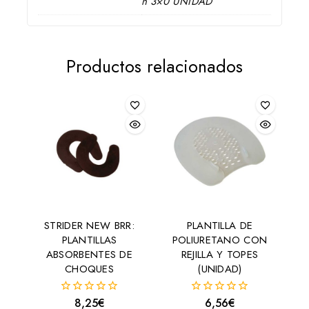
nº3×0 UNIDAD
Productos relacionados
STRIDER NEW BRR:
PLANTILLA DE
PLANTILLAS
POLIURETANO CON
ABSORBENTES DE
REJILLA Y TOPES
CHOQUES
(UNIDAD)
8,25
€
6,56
€
0
0