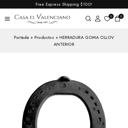
Free Express Shipping
$100!
0
0
Portada
»
Productos
»
HERRADURA GOMA OLLOV
ANTERIOR