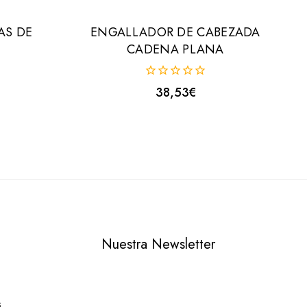
AS DE
ENGALLADOR DE CABEZADA
CADENA PLANA
0
38,53
€
fuera
de
5
Nuestra Newsletter
s