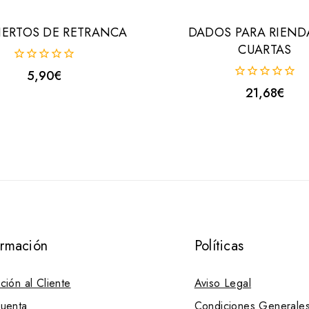
ERTOS DE RETRANCA
DADOS PARA RIEND
CUARTAS
0
5,90
€
fuera
0
21,68
€
de
fuera
5
de
5
ormación
Políticas
ción al Cliente
Aviso Legal
uenta
Condiciones Generale