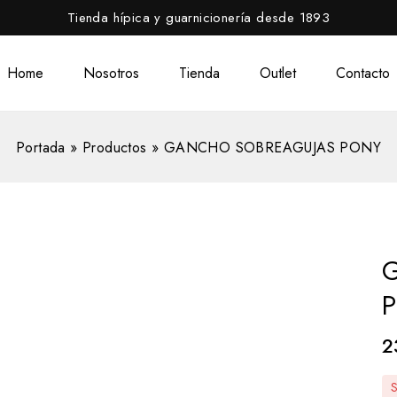
Tienda hípica y guarnicionería desde 1893
Home
Nosotros
Tienda
Outlet
Contacto
Portada
»
Productos
»
GANCHO SOBREAGUJAS PONY
2
S