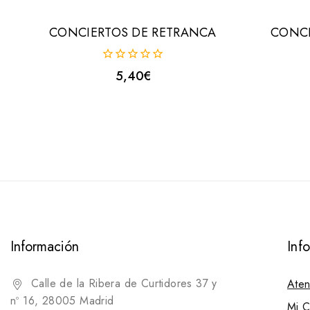
CONCIERTOS DE RETRANCA
CONCI
0
5,40
€
fuera
de
5
Información
Inf
Calle de la Ribera de Curtidores 37 y
Aten
nº 16, 28005 Madrid
Mi C