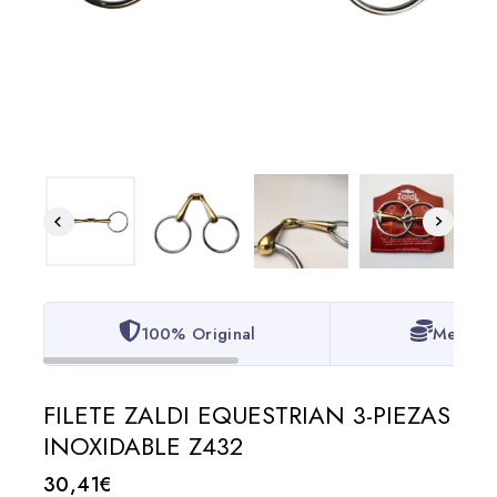
100% Original
Mejor P
FILETE ZALDI EQUESTRIAN 3-PIEZAS
INOXIDABLE Z432
30,41
€