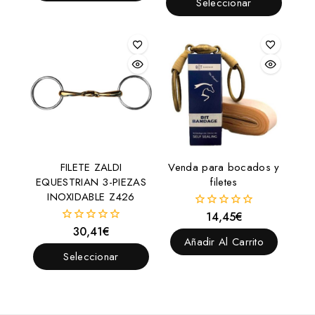
Seleccionar
Opciones
5
Opciones
FILETE ZALDI
Venda para bocados y
EQUESTRIAN 3-PIEZAS
filetes
INOXIDABLE Z426
14,45
€
0
fuera
30,41
€
0
de
Añadir Al Carrito
fuera
5
de
Seleccionar
5
Opciones