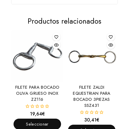
Productos relacionados
FILETE PARA BOCADO
FILETE ZALDI
OLIVA GRUESO INOX
EQUESTRIAN PARA
ZZ116
BOCADO 3PIEZAS
SSZ431
19,64
€
0
fuera
30,41
€
0
de
Seleccionar
fuera
5
de