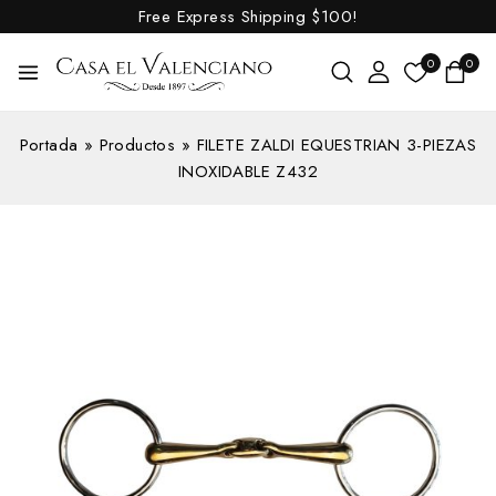
Free Express Shipping
$100!
0
0
Portada
»
Productos
»
FILETE ZALDI EQUESTRIAN 3-PIEZAS
INOXIDABLE Z432