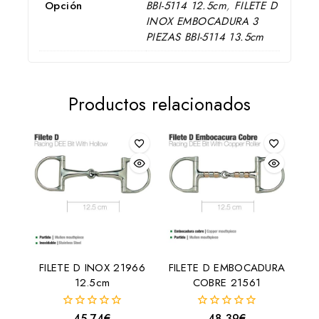
Opción
BBI-5114 12.5cm
,
FILETE D
INOX EMBOCADURA 3
PIEZAS BBI-5114 13.5cm
Productos relacionados
FILETE D INOX 21966
FILETE D EMBOCADURA
12.5cm
COBRE 21561
45,74
€
48,39
€
0
0