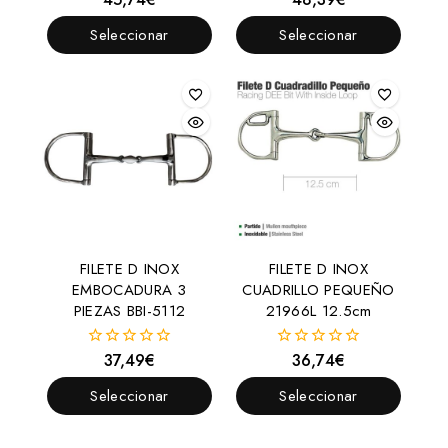
fuera
fuera
de
de
Seleccionar
Seleccionar
5
5
Opciones
Opciones
FILETE D INOX
FILETE D INOX
EMBOCADURA 3
CUADRILLO PEQUEÑO
PIEZAS BBI-5112
21966L 12.5cm
37,49
€
36,74
€
0
0
fuera
fuera
de
de
Seleccionar
Seleccionar
5
5
Opciones
Opciones