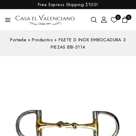
Free Express Shipping
$100!
0
0
Portada
»
Productos
»
FILETE D INOX EMBOCADURA 3
PIEZAS BBI-5114