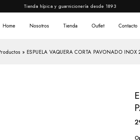
Tienda hípica y guarnicionería desde 1893
Home
Nosotros
Tienda
Outlet
Contacto
Productos
»
ESPUELA VAQUERA CORTA PAVONADO INOX 
2
O