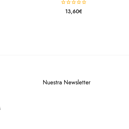
0
13,60
€
fuera
de
5
Nuestra Newsletter
s