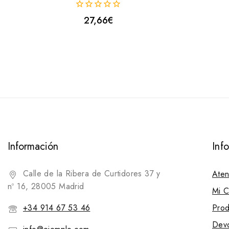
0
27,66
€
fuera
de
5
Información
Inf
Calle de la Ribera de Curtidores 37 y
Aten
nº 16, 28005 Madrid
Mi C
+34 914 67 53 46
Prod
Devo