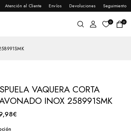
Atención al Cliente
Envíos
Devoluciones
Seguimiento
0
0
258991SMK
ESPUELA VAQUERA CORTA
PAVONADO INOX 258991SMK
9,98
€
pción