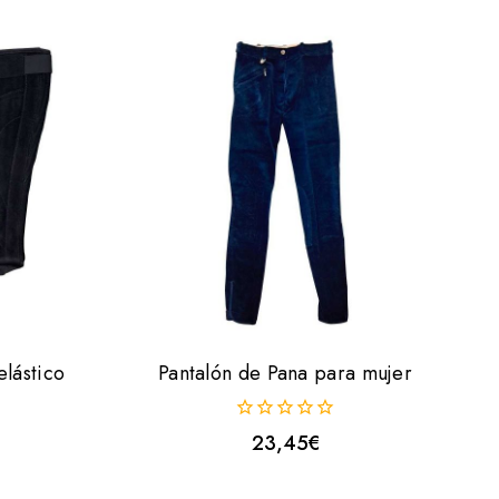
elástico
Pantalón de Pana para mujer
0
23,45
€
fuera
de
5