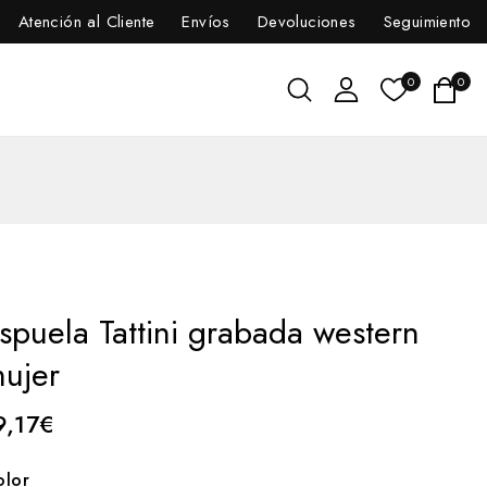
Atención al Cliente
Envíos
Devoluciones
Seguimiento
0
0
spuela Tattini grabada western
ujer
9,17
€
olor