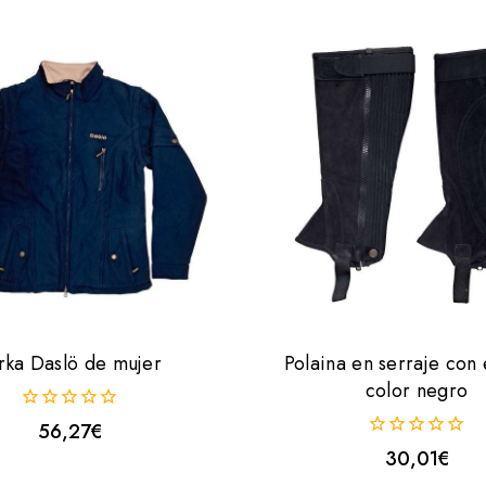
rka Daslö de mujer
Polaina en serraje con 
color negro
0
56,27
€
fuera
0
30,01
€
de
fuera
5