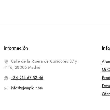
Información
Inf
Calle de la Ribera de Curtidores 37 y
Aten
nº 16, 28005 Madrid
Mi C
+34 914 67 53 46
Prod
Devo
info@ejemplo.com
Ofer