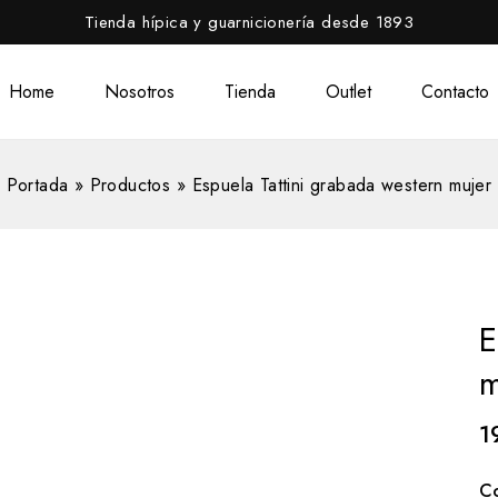
Tienda hípica y guarnicionería desde 1893
Home
Nosotros
Tienda
Outlet
Contacto
Portada
»
Productos
»
Espuela Tattini grabada western mujer
E
m
1
C