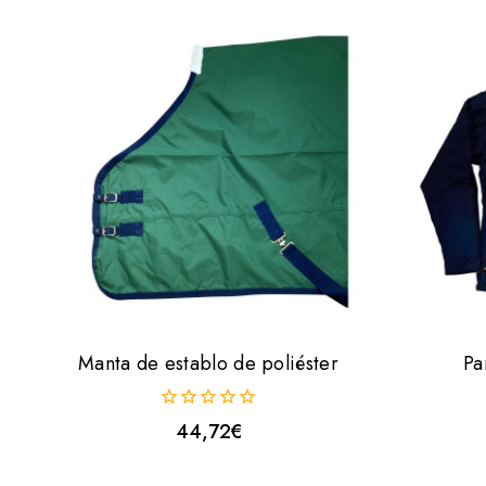
Manta de establo de poliéster
Pa
0
44,72
€
fuera
de
5