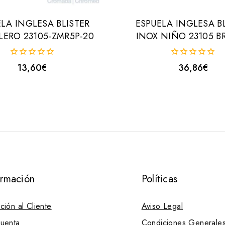
LA INGLESA BLISTER
ESPUELA INGLESA B
LERO 23105-ZMR5P-20
INOX NIÑO 23105 B
0
0
13,60
€
36,86
€
fuera
fuera
de
de
5
5
ormación
Políticas
ción al Cliente
Aviso Legal
uenta
Condiciones Generale