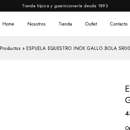
Tienda hípica y guarnicionería desde 1893
Home
Nosotros
Tienda
Outlet
Contacto
Productos
»
ESPUELA EQUESTRO INOX GALLO BOLA SR00
E
4
O