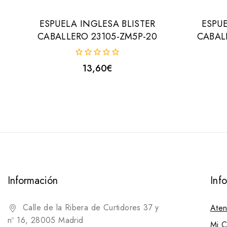
ESPUELA INGLESA BLISTER
ESPUE
CABALLERO 23105-ZM5P-20
CABAL
0
13,60
€
fuera
de
5
Información
Inf
Calle de la Ribera de Curtidores 37 y
Aten
nº 16, 28005 Madrid
Mi C