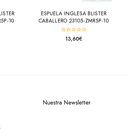
LISTER
ESPUELA INGLESA BLISTER
R5P-10
CABALLERO 23105-ZMR5P-10
0
13,60
€
fuera
de
5
Nuestra Newsletter
s