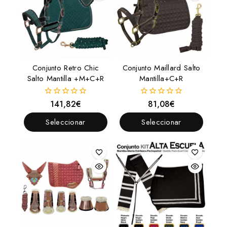
Conjunto Retro Chic
Conjunto Maillard Salto
Salto Mantilla +M+C+R
Mantilla+C+R
141,82
€
81,08
€
0
0
fuera
fuera
de
de
Seleccionar
Seleccionar
5
5
Opciones
Opciones