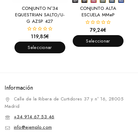
CONJUNTO Nº34
CONJUNTO ALTA
EQUESTRIAN SALTO/U-
ESCUELA MMeP
G AZSP 427
79,24
€
0
fuera
119,85
€
0
de
Seleccionar
fuera
5
de
Seleccionar
Opciones
5
Opciones
Información
Calle de la Ribera de Curtidores 37 y nº 16, 28005
Madrid
+34 914 67 53 46
info@ejemplo.com