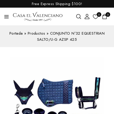
Free Express Shipping
$100!
0
0
Portada
»
Productos
»
CONJUNTO Nº32 EQUESTRIAN
SALTO/U-G AZSP 425