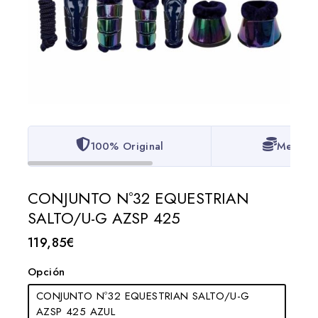
100% Original
Mejor P
CONJUNTO Nº32 EQUESTRIAN
SALTO/U-G AZSP 425
119,85
€
Opción
CONJUNTO Nº32 EQUESTRIAN SALTO/U-G
AZSP 425 AZUL