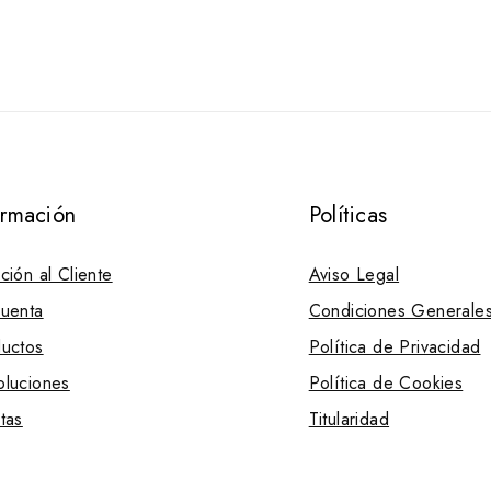
de
de
5
5
ormación
Políticas
ción al Cliente
Aviso Legal
uenta
Condiciones Generale
uctos
Política de Privacidad
luciones
Política de Cookies
tas
Titularidad