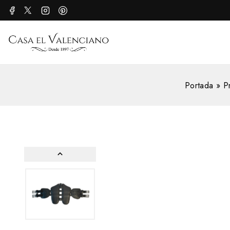
Portada
»
P