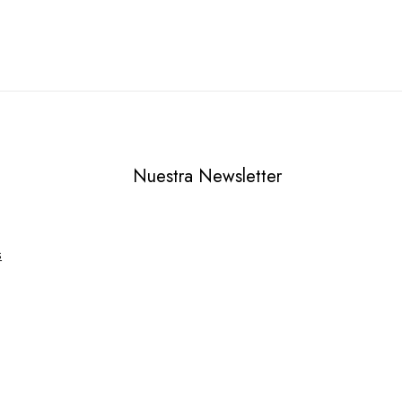
de
5
Nuestra Newsletter
s