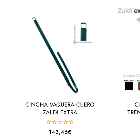
CINCHA VAQUERA CUERO
C
ZALDI EXTRA
TRE
0
143,46
€
fuera