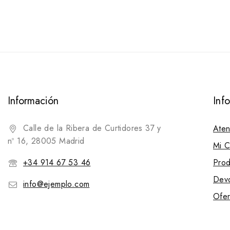
de
5
Información
Inf
Calle de la Ribera de Curtidores 37 y
Aten
nº 16, 28005 Madrid
Mi C
+34 914 67 53 46
Prod
Devo
info@ejemplo.com
Ofer