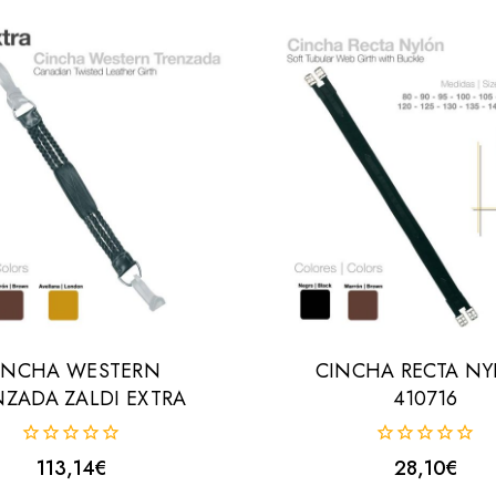
INCHA WESTERN
CINCHA RECTA N
NZADA ZALDI EXTRA
410716
0
0
113,14
€
28,10
€
fuera
fuera