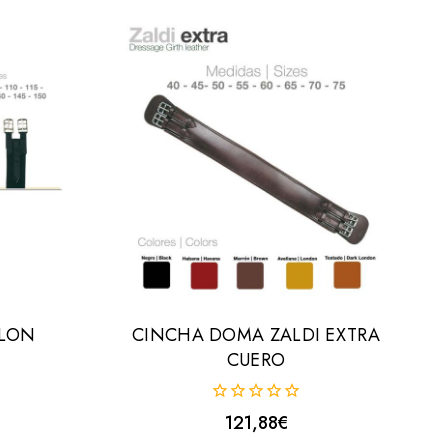
YLON
CINCHA DOMA ZALDI EXTRA
CUERO
0
121,88
€
fuera