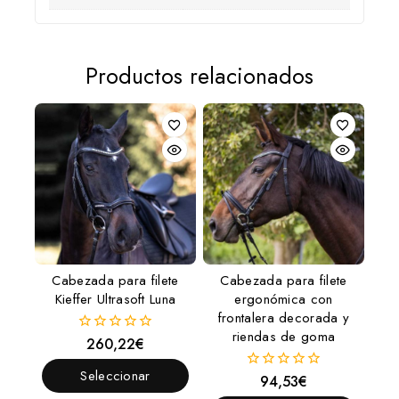
Productos relacionados
Cabezada para filete
Cabezada para filete
Kieffer Ultrasoft Luna
ergonómica con
frontalera decorada y
riendas de goma
260,22
€
0
fuera
de
Seleccionar
94,53
€
0
5
fuera