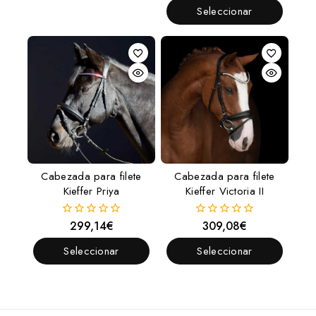
Opciones
de
Seleccionar
5
Opciones
Cabezada para filete
Cabezada para filete
Kieffer Priya
Kieffer Victoria II
299,14
€
309,08
€
0
0
fuera
fuera
de
de
Seleccionar
Seleccionar
5
5
Opciones
Opciones