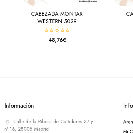
CABEZADA MONTAR
C
WESTERN 5029
0
48,76
€
fuera
de
5
Información
Inf
Calle de la Ribera de Curtidores 37 y
Aten
nº 16, 28005 Madrid
Mi C