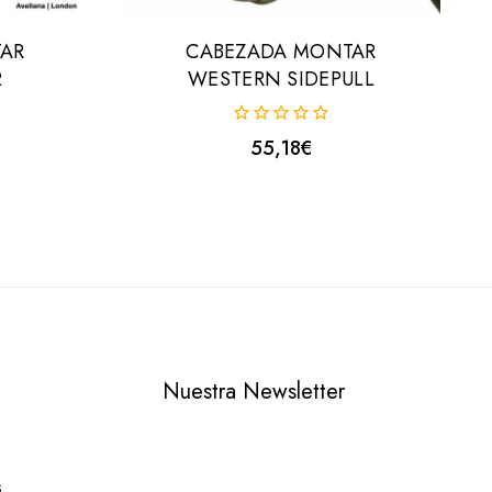
AR
CABEZADA MONTAR
2
WESTERN SIDEPULL
0
55,18
€
fuera
de
5
Nuestra Newsletter
s