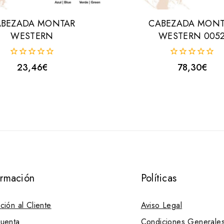
ABEZADA MONTAR
CABEZADA MONT
WESTERN
WESTERN 005
0
0
23,46
€
78,30
€
fuera
fuera
de
de
5
5
ormación
Políticas
ción al Cliente
Aviso Legal
uenta
Condiciones Generale