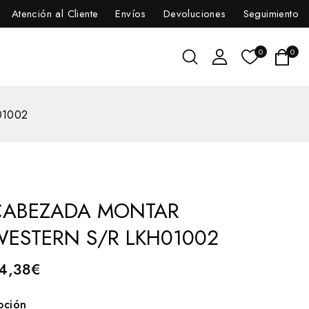
Atención al Cliente
Envíos
Devoluciones
Seguimiento
0
0
01002
CABEZADA MONTAR
ESTERN S/R LKH01002
4,38
€
pción