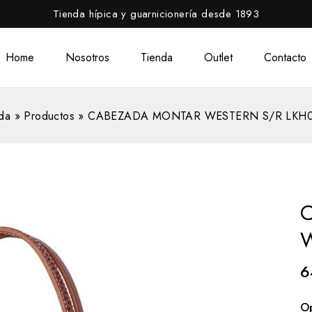
Tienda hípica y guarnicionería desde 1893
Home
Nosotros
Tienda
Outlet
Contacto
da
»
Productos
»
CABEZADA MONTAR WESTERN S/R LKH
W
6
O