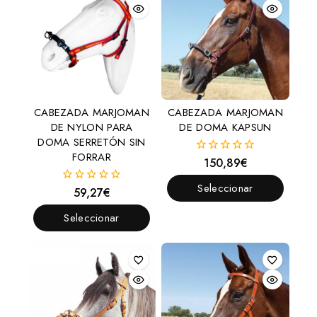
CABEZADA MARJOMAN
CABEZADA MARJOMAN
DE NYLON PARA
DE DOMA KAPSUN
DOMA SERRETÓN SIN
FORRAR
150,89
€
0
fuera
de
Seleccionar
59,27
€
0
5
fuera
Opciones
de
Seleccionar
5
Opciones