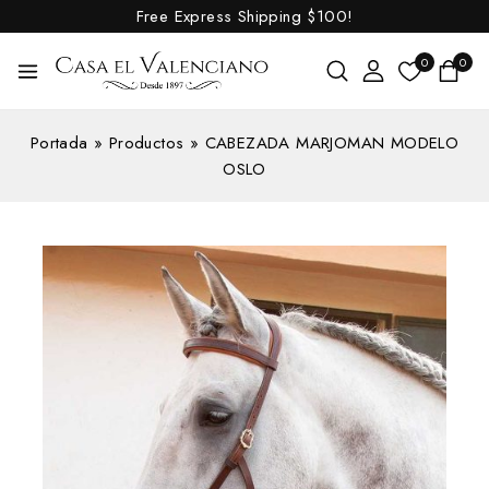
Free Express Shipping
$100!
0
0
Portada
»
Productos
»
CABEZADA MARJOMAN MODELO
OSLO