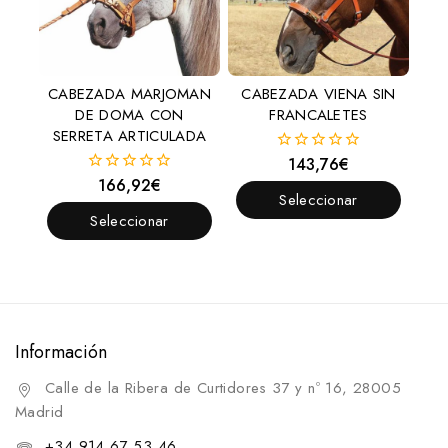
CABEZADA MARJOMAN
CABEZADA VIENA SIN
DE DOMA CON
FRANCALETES
SERRETA ARTICULADA
143,76
€
0
fuera
166,92
€
0
de
Seleccionar
fuera
5
de
Seleccionar
Opciones
5
Opciones
Información
Calle de la Ribera de Curtidores 37 y nº 16, 28005
Madrid
+34 914 67 53 46