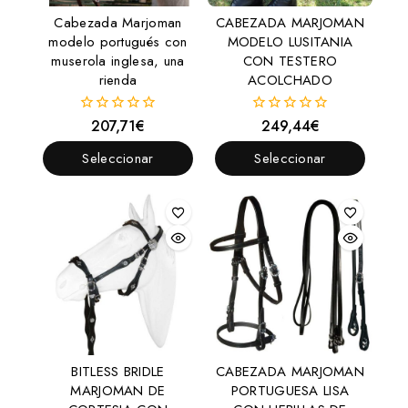
Cabezada Marjoman
CABEZADA MARJOMAN
modelo portugués con
MODELO LUSITANIA
muserola inglesa, una
CON TESTERO
rienda
ACOLCHADO
207,71
€
249,44
€
0
0
fuera
fuera
de
de
Seleccionar
Seleccionar
5
5
Opciones
Opciones
BITLESS BRIDLE
CABEZADA MARJOMAN
MARJOMAN DE
PORTUGUESA LISA