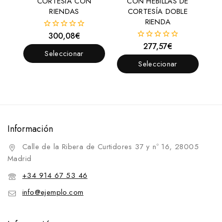
CORTESIA CON
CON HEBILLAS DE
RIENDAS
CORTESÍA DOBLE
RIENDA
300,08
€
0
fuera
277,57
€
0
de
Seleccionar
fuera
5
de
Seleccionar
Opciones
5
Opciones
Información
Calle de la Ribera de Curtidores 37 y nº 16, 28005
Madrid
+34 914 67 53 46
info@ejemplo.com