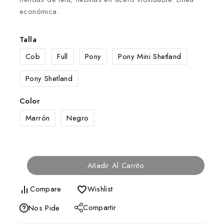
económica.
Talla
Cob
Full
Pony
Pony Mini Shetland
Pony Shetland
Color
Marrón
Negro
Añadir Al Carrito
Compare
Wishlist
Compartir
Nos Pide