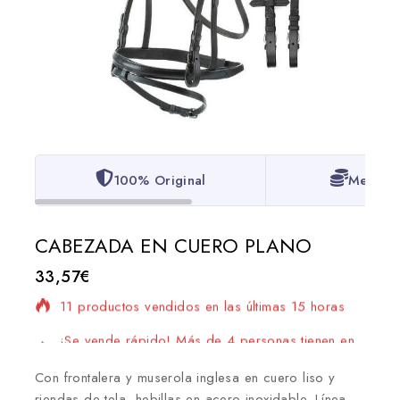
100% Original
Mejor P
CABEZADA EN CUERO PLANO
33,57
€
11 productos vendidos en las últimas 15 horas
¡Se vende rápido! Más de 4 personas tienen en
su carrito
Con frontalera y muserola inglesa en cuero liso y
riendas de tela, hebillas en acero inoxidable. Línea