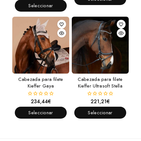
5
de
Seleccionar
Opciones
5
Opciones
Cabezada para filete
Cabezada para filete
Kieffer Gaya
Kieffer Ultrasoft Stella
234,44
€
221,21
€
0
0
fuera
fuera
de
de
Seleccionar
Seleccionar
5
5
Opciones
Opciones