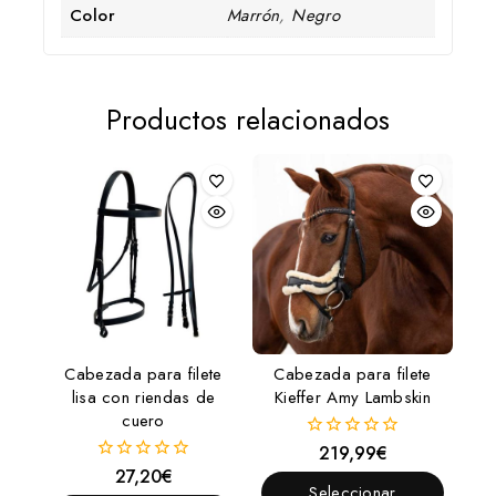
Color
Marrón
,
Negro
Productos relacionados
Cabezada para filete
Cabezada para filete
lisa con riendas de
Kieffer Amy Lambskin
cuero
219,99
€
0
fuera
27,20
€
0
de
Seleccionar
fuera