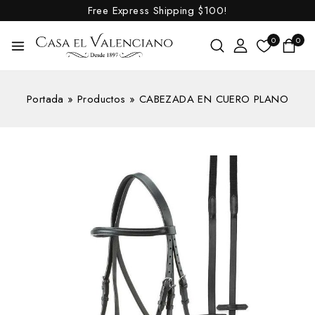
Free Express Shipping
$100!
0
0
Portada
»
Productos
»
CABEZADA EN CUERO PLANO