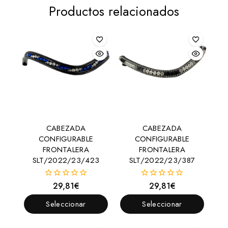
Productos relacionados
CABEZADA
CABEZADA
CONFIGURABLE
CONFIGURABLE
FRONTALERA
FRONTALERA
SLT/2022/23/423
SLT/2022/23/387
29,81
€
29,81
€
0
0
fuera
fuera
de
de
Seleccionar
Seleccionar
5
5
Opciones
Opciones