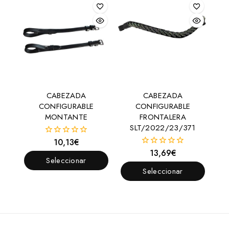
CABEZADA
CABEZADA
CONFIGURABLE
CONFIGURABLE
MONTANTE
FRONTALERA
SLT/2022/23/371
10,13
€
0
fuera
13,69
€
0
de
Seleccionar
fuera
5
de
Seleccionar
Opciones
5
Opciones