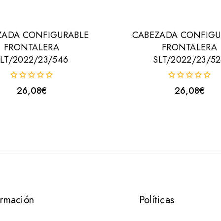
ZADA CONFIGURABLE
CABEZADA CONFIGU
FRONTALERA
FRONTALERA
LT/2022/23/546
SLT/2022/23/52
0
0
26,08
€
26,08
€
fuera
fuera
de
de
5
5
ormación
Políticas