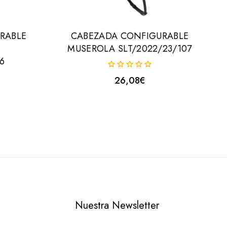
RABLE
CABEZADA CONFIGURABLE
MUSEROLA SLT/2022/23/107
6
0
26,08
€
fuera
de
5
Nuestra Newsletter