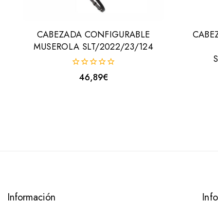
CABEZADA CONFIGURABLE
CABE
MUSEROLA SLT/2022/23/124
S
0
46,89
€
fuera
de
5
Información
Inf