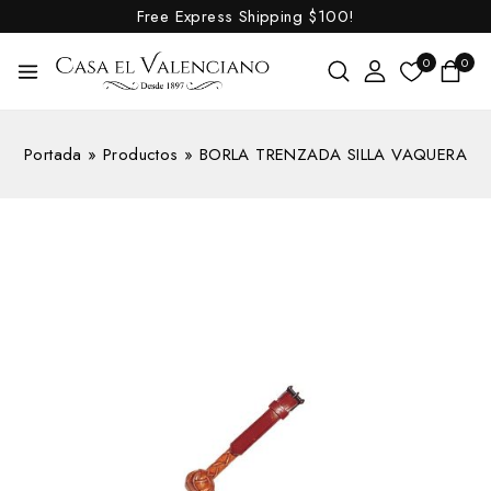
Free Express Shipping
$100!
0
0
Portada
»
Productos
»
BORLA TRENZADA SILLA VAQUERA