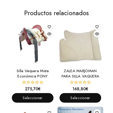
Productos relacionados
Silla Vaquera Mixta
ZALEA MARJOMAN
Económica PONY
PARA SILLA VAQUERA
275,70
€
168,80
€
0
0
fuera
fuera
de
de
Seleccionar
Seleccionar
5
5
Opciones
Opciones