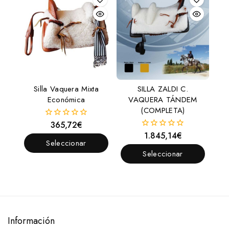
Silla Vaquera Mixta
SILLA ZALDI C.
Económica
VAQUERA TÁNDEM
(COMPLETA)
365,72
€
0
fuera
1.845,14
€
0
de
Seleccionar
fuera
5
de
Seleccionar
Opciones
5
Opciones
Información