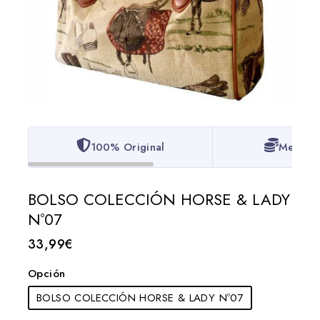
100% Original
Mejor P
BOLSO COLECCIÓN HORSE & LADY
Nº07
33,99
€
Opción
BOLSO COLECCIÓN HORSE & LADY Nº07