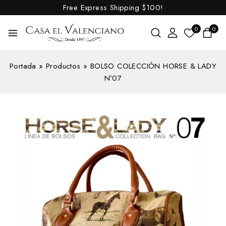
Free Express Shipping
$100!
0
0
Portada
»
Productos
»
BOLSO COLECCIÓN HORSE & LADY
Nº07