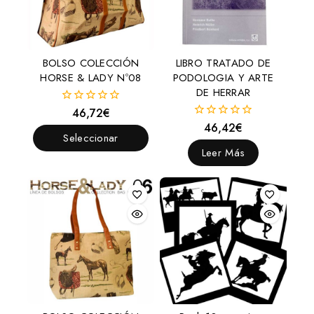
BOLSO COLECCIÓN
LIBRO TRATADO DE
HORSE & LADY Nº08
PODOLOGIA Y ARTE
DE HERRAR
46,72
€
0
fuera
46,42
€
0
de
Seleccionar
fuera
5
de
Leer Más
Opciones
5