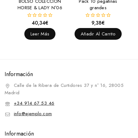
BOLSO COLECCIÓN
Pack 10 pegatinas
HORSE & LADY Nº06
grandes
40,34
€
9,38
€
0
0
fuera
fuera
de
de
Leer Más
Añadir Al Carrito
5
5
Información
Calle de la Ribera de Curtidores 37 y nº 16, 28005
Madrid
+34 914 67 53 46
info@ejemplo.com
Información