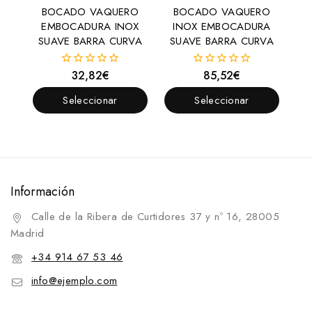
BOCADO VAQUERO
BOCADO VAQUERO
EMBOCADURA INOX
INOX EMBOCADURA
SUAVE BARRA CURVA
SUAVE BARRA CURVA
32,82
€
85,52
€
0
0
fuera
fuera
de
de
Seleccionar
Seleccionar
5
5
Opciones
Opciones
Información
Calle de la Ribera de Curtidores 37 y nº 16, 28005
Madrid
+34 914 67 53 46
info@ejemplo.com