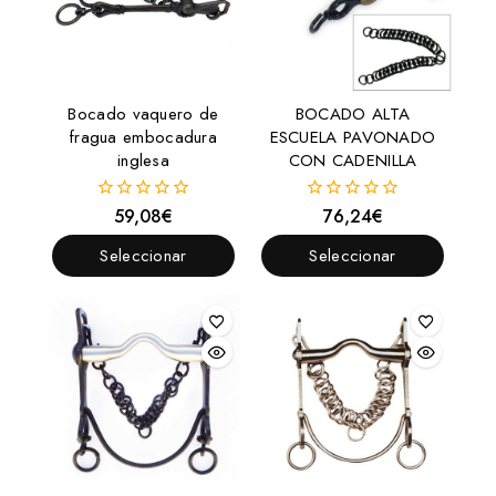
Bocado vaquero de
BOCADO ALTA
fragua embocadura
ESCUELA PAVONADO
inglesa
CON CADENILLA
59,08
€
76,24
€
0
0
fuera
fuera
de
de
Seleccionar
Seleccionar
5
5
Opciones
Opciones