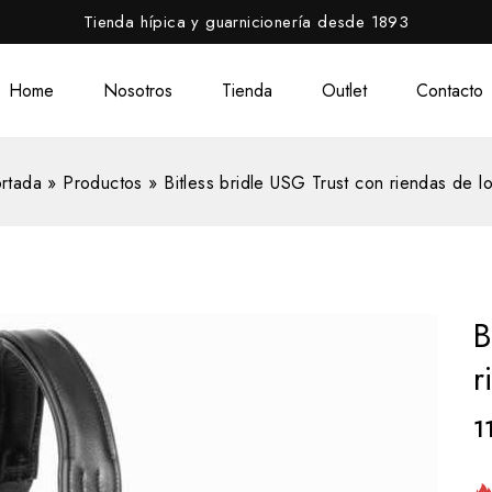
Tienda hípica y guarnicionería desde 1893
Home
Nosotros
Tienda
Outlet
Contacto
rtada
»
Productos
»
Bitless bridle USG Trust con riendas de l
B
r
1