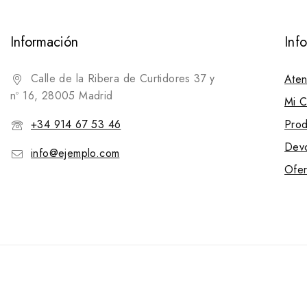
Información
Inf
Calle de la Ribera de Curtidores 37 y
Aten
nº 16, 28005 Madrid
Mi C
+34 914 67 53 46
Prod
Devo
info@ejemplo.com
Ofer