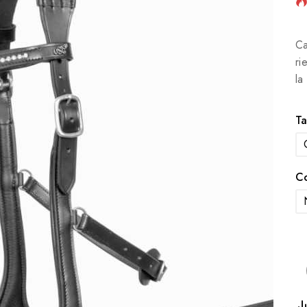
Ca
ri
la
Ta
C