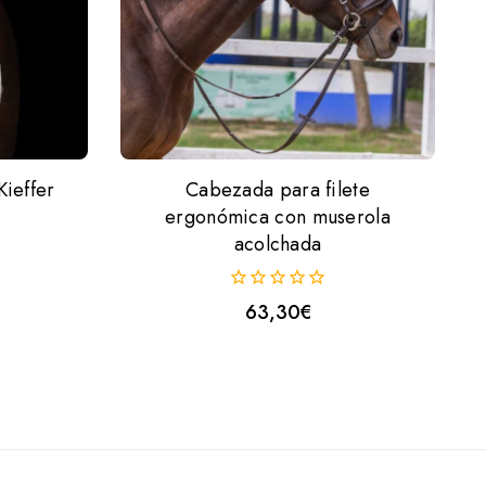
Kieffer
Cabezada para filete
ergonómica con muserola
acolchada
0
63,30
€
fuera
de
5