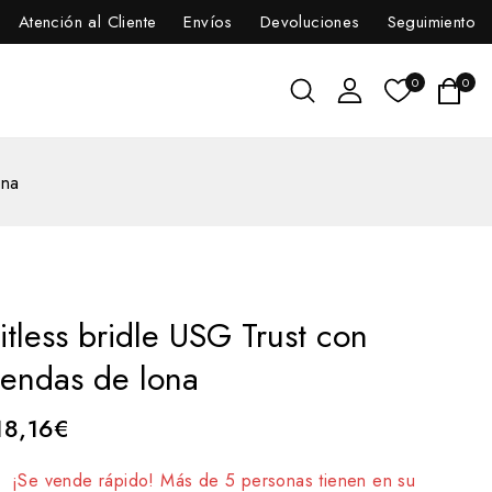
Atención al Cliente
Envíos
Devoluciones
Seguimiento
0
0
ona
itless bridle USG Trust con
iendas de lona
18,16
€
14 productos vendidos en las últimas 7 horas
¡Se vende rápido! Más de 5 personas tienen en su