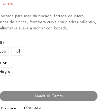
carrito
bezada para usar sin bocado, forrada de cuero,
endas de cincha, frontalera curva con piedras brillantes,
 alternativa suave a montar con bocado.
lla
Cob
Full
olor
Negro
Añadir Al Carrito
Compare
Wishlist