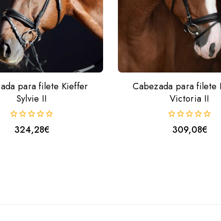
da para filete Kieffer
Cabezada para filete 
Sylvie II
Victoria II
0
0
324,28
€
309,08
€
fuera
fuera
de
de
5
5