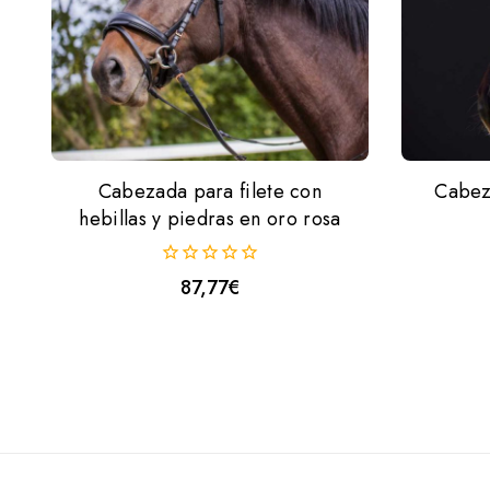
Cabezada para filete con
Cabeza
hebillas y piedras en oro rosa
0
87,77
€
fuera
de
5