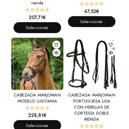
rienda
67,52
€
0
fuera
207,71
€
0
de
Seleccionar
fuera
5
de
Seleccionar
Opciones
5
Opciones
CABEZADA MARJOMAN
CABEZADA MARJOMAN
MODELO LUSITANIA
PORTUGUESA LISA
CON HEBILLAS DE
CORTESÍA DOBLE
228,81
€
0
RIENDA
fuera
de
Seleccionar
5