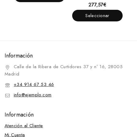
Opciones
277,57
€
0
fuera
de
Seleccionar
5
Opciones
Información
Calle de la Ribera de Curtidores 37 y nº 16, 28005
Madrid
+34 914 67 53 46
info@ejemplo.com
Información
Atención al Cliente
Mi Cuenta