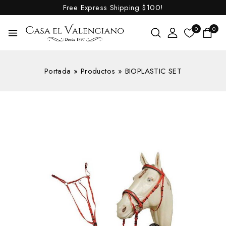
Free Express Shipping
$100!
0
0
Portada
»
Productos
»
BIOPLASTIC SET