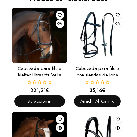
Cabezada para filete
Cabezada para filete
Kieffer Ultrasoft Stella
con riendas de lona
221,21
€
35,16
€
0
0
fuera
fuera
de
de
Seleccionar
Añadir Al Carrito
5
5
Opciones