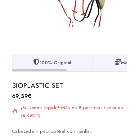
100% Original
Mejor P
BIOPLASTIC SET
69,39
€
2 productos vendidos en las últimas 2 horas
¡Se vende rápido! Más de 8 personas tienen en
su carrito
Cabezada + pechopetral con tijerilla.