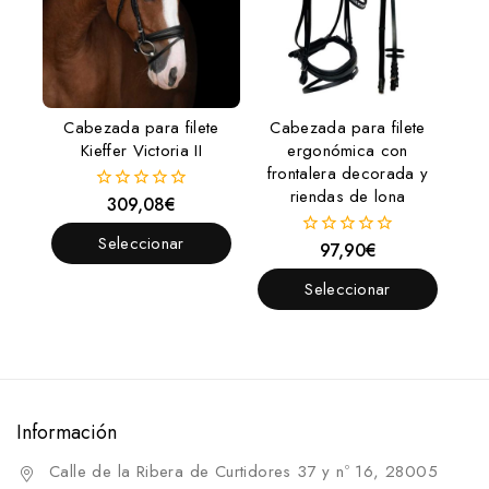
Cabezada para filete
Cabezada para filete
Kieffer Victoria II
ergonómica con
frontalera decorada y
riendas de lona
309,08
€
0
fuera
de
Seleccionar
97,90
€
0
5
fuera
Opciones
de
Seleccionar
5
Opciones
Información
Calle de la Ribera de Curtidores 37 y nº 16, 28005