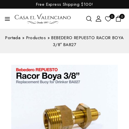
Free Express Shipping
$100!
0
0
Portada
»
Productos
»
BEBEDERO REPUESTO RACOR BOYA
3/8″ BA827