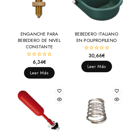
ENGANCHE PARA
BEBEDERO ITALIANO
BEBEDERO DE NIVEL
EN POLIPROPILENO
CONSTANTE
30,66
€
0
fuera
6,34
€
0
de
Leer Más
fuera
5
de
Leer Más
5