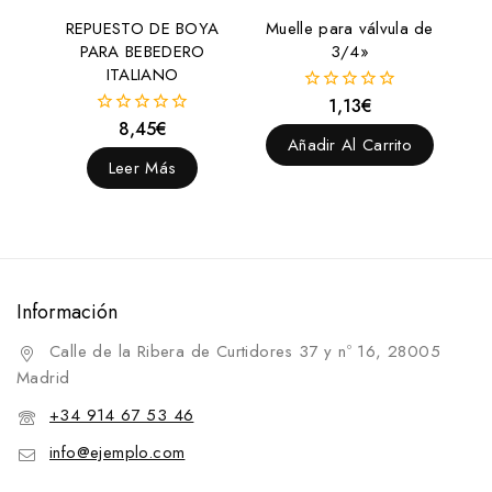
REPUESTO DE BOYA
Muelle para válvula de
PARA BEBEDERO
3/4»
ITALIANO
1,13
€
0
fuera
8,45
€
0
de
Añadir Al Carrito
fuera
5
de
Leer Más
5
Información
Calle de la Ribera de Curtidores 37 y nº 16, 28005
Madrid
+34 914 67 53 46
info@ejemplo.com