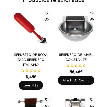
REPUESTO DE BOYA
BEBEDERO DE NIVEL
PARA BEBEDERO
CONSTANTE
ITALIANO
56,46
€
0
fuera
8,45
€
0
de
Añadir Al Carrito
fuera
5
de
Leer Más
5