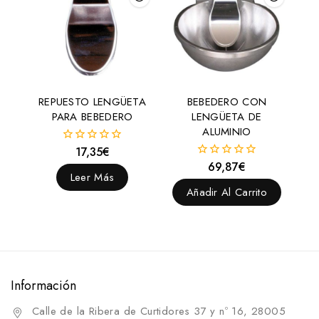
REPUESTO LENGÜETA
BEBEDERO CON
PARA BEBEDERO
LENGÜETA DE
ALUMINIO
17,35
€
0
fuera
69,87
€
0
de
Leer Más
fuera
5
de
Añadir Al Carrito
5
Información
Calle de la Ribera de Curtidores 37 y nº 16, 28005