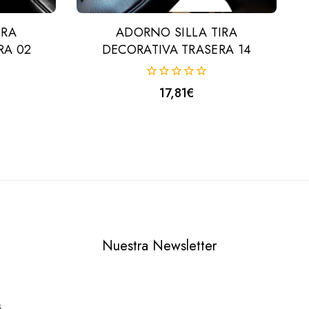
IRA
ADORNO SILLA TIRA
RA 02
DECORATIVA TRASERA 14
0
17,81
€
fuera
de
5
Nuestra Newsletter
s