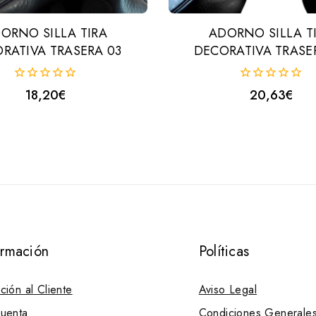
ORNO SILLA TIRA
ADORNO SILLA T
RATIVA TRASERA 03
DECORATIVA TRASE
0
0
18,20
€
20,63
€
fuera
fuera
de
de
5
5
ormación
Políticas
ción al Cliente
Aviso Legal
uenta
Condiciones Generale